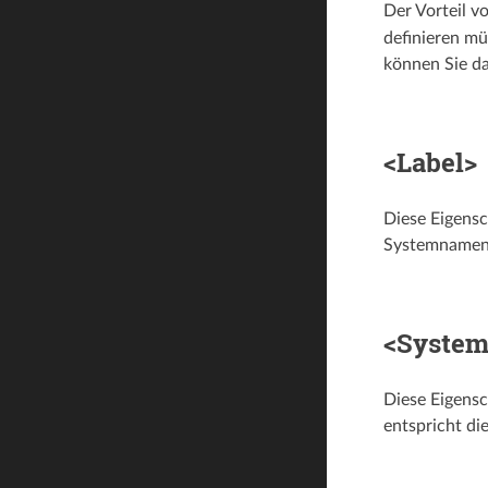
Der Vorteil v
definieren mü
können Sie da
<Label>
Diese Eigensc
Systemnamen.
<Syste
Diese Eigensc
entspricht di