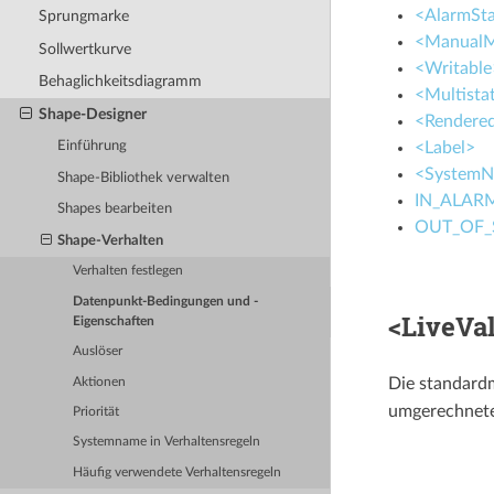
<AlarmSt
Sprungmarke
<Manual
Sollwertkurve
<Writable
Behaglichkeitsdiagramm
<Multista
Shape-Designer
<Rendere
<Label>
Einführung
<System
Shape-Bibliothek verwalten
IN_ALAR
Shapes bearbeiten
OUT_OF_
Shape-Verhalten
Verhalten festlegen
Datenpunkt-Bedingungen und -
<LiveVa
Eigenschaften
Auslöser
Die standardm
Aktionen
umgerechnet
Priorität
Systemname in Verhaltensregeln
Häufig verwendete Verhaltensregeln