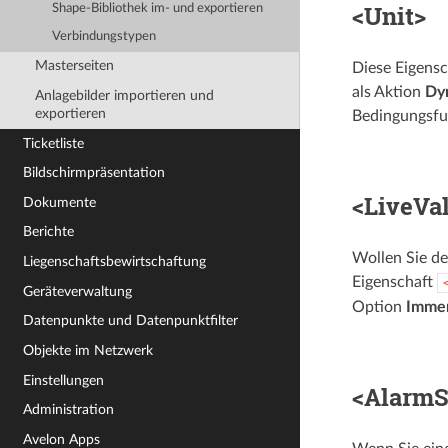
<Unit>
Shape-Bibliothek im- und exportieren
Verbindungstypen
Masterseiten
Diese Eigensc
als Aktion
Dy
Anlagebilder importieren und
exportieren
Bedingungsfu
Ticketliste
Bildschirmpräsentation
<LiveVa
Dokumente
Berichte
Wollen Sie de
Liegenschafts­­bewirtschaftung
Eigenschaft
Geräteverwaltung
Option
Imme
Datenpunkte und Datenpunktfilter
Objekte im Netzwerk
Einstellungen
<AlarmS
Administration
Avelon Apps