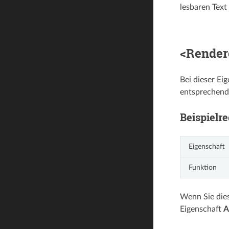
lesbaren Text
<Render
Bei dieser Ei
entsprechend
Beispielre
Eigenschaft
Funktion
Wenn Sie dies
Eigenschaft
A