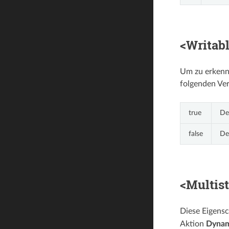
<Writab
Um zu erkenn
folgenden Ver
true
De
false
De
<Multis
Diese Eigensc
Aktion
Dynam