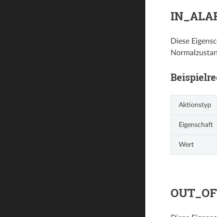
IN_ALA
Diese Eigens
Normalzustan
Beispielre
Aktionstyp
Eigenschaft
Wert
OUT_OF