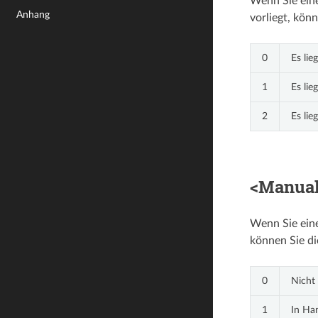
Wenn Sie eine
Anhang
vorliegt, kön
0
Es lie
1
Es lie
2
Es lie
<Manua
Wenn Sie eine
können Sie di
0
Nicht
1
In Ha