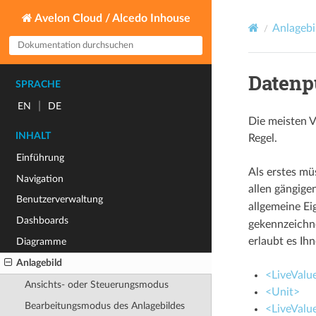
Avelon Cloud / Alcedo Inhouse
Anlagebi
Datenp
SPRACHE
|
EN
DE
Die meisten V
INHALT
Regel.
Einführung
Als erstes m
Navigation
allen gängige
Benutzerverwaltung
allgemeine Ei
Dashboards
gekennzeichne
erlaubt es Ih
Diagramme
Anlagebild
<LiveValu
Ansichts- oder Steuerungsmodus
<Unit>
Bearbeitungsmodus des Anlagebildes
<LiveValu