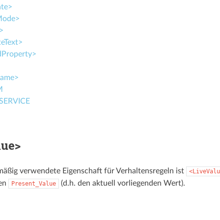
ate>
Mode>
>
teText>
dProperty>
Name>
M
SERVICE
lue>
äßig verwendete Eigenschaft für Verhaltensregeln ist
<LiveValu
en
(d.h. den aktuell vorliegenden Wert).
Present_Value