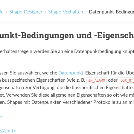
ld
Shape-Designer
Shape-Verhalten
Datenpunkt-Bedingun
unkt-Bedingungen und -Eigensch
erhaltensregeln werden Sie an eine Datenpunktbedingung knüpfen
üssen Sie auswählen, welche
Datenpunkt
-Eigenschaft für die Üb
n busspezifischen Eigenschaften (wie z. B.
oder
IN_ALARM
Out_Of
genschaften zur Verfügung, die die busspezifischen Eigenschaft
t. Verwenden Sie diese allgemeinen Eigenschaften so oft wie mö
nen, Shapes mit Datenpunkten verschiedener Protokolle zu animi
e>
e&Unit>