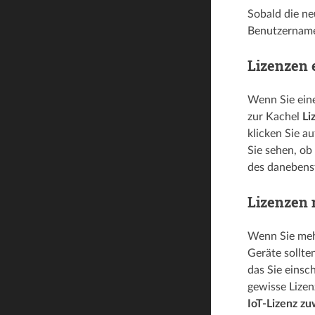
Sobald die ne
Benutzername
Lizenzen 
Wenn Sie eine
zur Kachel
Li
klicken Sie a
Sie sehen, ob
des danebens
Lizenzen 
Wenn Sie mehr
Geräte sollte
das Sie einsc
gewisse Lizen
IoT-Lizenz z