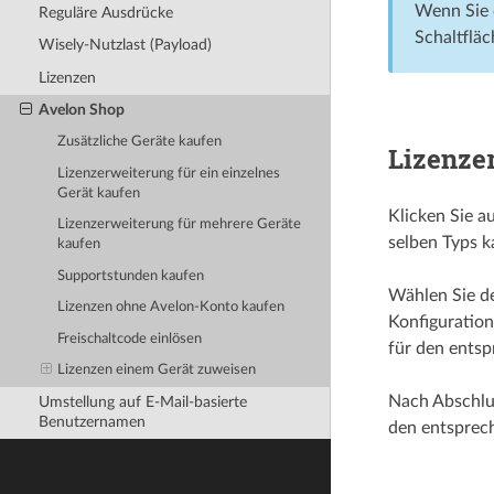
Wenn Sie 
Reguläre Ausdrücke
Schaltflä
Wisely-Nutzlast (Payload)
Lizenzen
Avelon Shop
Zusätzliche Geräte kaufen
Lizenze
Lizenzerweiterung für ein einzelnes
Gerät kaufen
Klicken Sie a
Lizenzerweiterung für mehrere Geräte
selben Typs 
kaufen
Supportstunden kaufen
Wählen Sie de
Lizenzen ohne Avelon-Konto kaufen
Konfiguration
Freischaltcode einlösen
für den ents
Lizenzen einem Gerät zuweisen
Nach Abschlus
Umstellung auf E-Mail-basierte
Benutzernamen
den entsprec