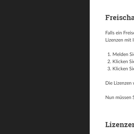
Freischa
Falls ein Fre
Lizenzen mit
Melden Si
Klicken Si
Klicken Si
Die Lizenzen 
Nun müssen S
Lizenze