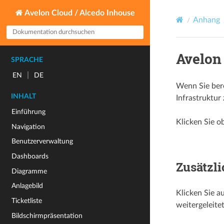
Avelon Cloud / Alcedo Inhouse
Anhang
Avelon
SPRACHE
|
EN
DE
Wenn Sie bere
INHALT
Infrastruktur
Einführung
Klicken Sie o
Navigation
Benutzerverwaltung
Dashboards
Zusätzli
Diagramme
Anlagebild
Klicken Sie a
Ticketliste
weitergeleite
Bildschirmpräsentation