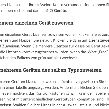
uen Lizenzen mit Ihrem Avelon-Konto verbunden sind, können Sie
n oben rechts und dann auf
Geräte
.
einem einzelnen Gerät zuweisen
m einzelnen Gerät Lizenzen zuweisen wollen, klicken Sie es zunä
zenzen
und klappen Sie sie auf. Klicken Sie dann auf
Lizenz zuw
uf
Zuweisen
. Wenn Sie mehrere Lizenzen für dasselbe Gerät gekau
 die Lizenzen korrekt zugeordnet wurden, wenn das Wort „Free“
tehenden Balkens von grün auf blau wechselt.
mehreren Geräten des selben Typs zuweisen
eren Geräten Lizenzen zuweisen möchten, vergewissern Sie sich,
n in einer Tabelle angezeigt werden. Andernfalls klicken Sie oben
hließen möchten, das Kontrollkästchen ganz links in der Tabelle.
zen nicht mit unterschiedlichen Gerätetypen kompatibel sind. K
uweisen
. Wählen Sie Ihre Lizenz in der Auswahlliste aus und klick