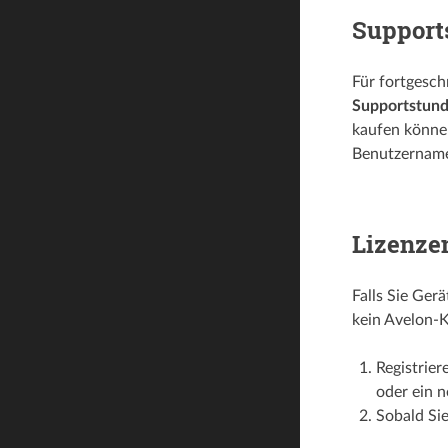
Support
Für fortgesch
Supportstun
kaufen können
Benutzername
Lizenze
Falls Sie Ger
kein Avelon-K
Registrier
oder ein n
Sobald Sie