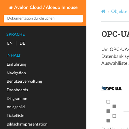
Avelon Cloud / Alcedo Inhouse
Objekte
OPC-UA
SPRACHE
|
EN
DE
Um OPC-UA-Kn
INHALT
Datenbank syn
Auswahlliste
Einführung
Navigation
Benutzerverwaltung
Dashboards
Diagramme
Anlagebild
Ticketliste
Bildschirmpräsentation