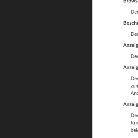
Brows
Der
Besch
Der
Anzei
Der
Anzeig
Der
zum
Anz
Anzei
Der
Kno
bei