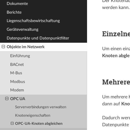
Der Knotenab
Dokumente
werden kann.
Berichte
Liegenschafts­­bewirtschaftung
Geräteverwaltung
Einzeln
Datenpunkte und Datenpunktfilter
Objekte im Netzwerk
Um einen ein
Knoten abgle
Einführung
BACnet
M-Bus
Mehrere
Modbus
Modem
Um mehrere K
OPC UA
dann auf
Kno
Serververbindungen verwalten
Knoteneigenschaften
Dadurch werd
OPC-UA-Knoten abgleichen
Datenpunkte 