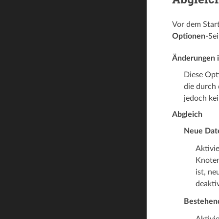
Vor dem Start
Optionen
-Se
Änderungen i
Diese Opti
die durch
jedoch kei
Abgleich
Neue Date
Aktivi
Knoten
ist, n
deakti
Bestehend
Aktivi