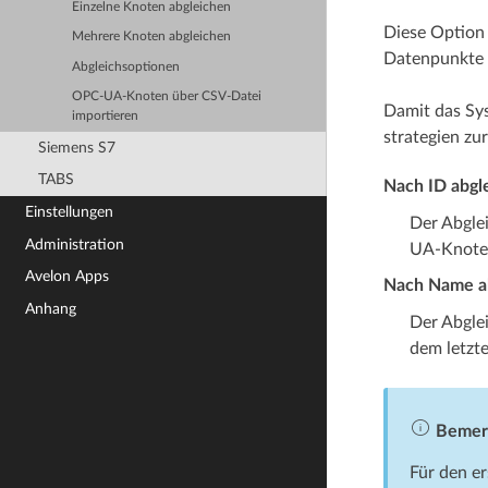
Einzelne Knoten abgleichen
Diese Option 
Mehrere Knoten abgleichen
Datenpunkte b
Abgleichsoptionen
OPC-UA-Knoten über CSV-Datei
Damit das Sy
importieren
strategien zu
Siemens S7
TABS
Nach ID abgl
Einstellungen
Der Abglei
Administration
UA-Knoten
Avelon Apps
Nach Name a
Anhang
Der Abglei
dem letzte
Bemer
Für den er