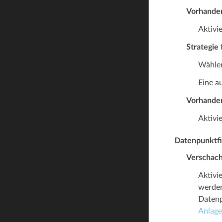
Vorhande
Aktivi
Strategie
Wählen
Eine a
Vorhande
Aktivi
Datenpunktfi
Verschach
Aktivi
werden
Datenp
Anlage