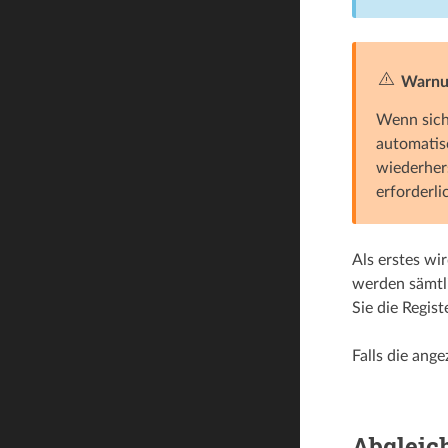
Warnu
Wenn sich 
automatisc
wiederhers
erforderlic
Als erstes wi
werden sämtl
Sie die Regis
Falls die ang
Abgleic