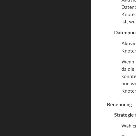
Datenp
Knoten
ist, w
Datenpunk
Aktivi
Knoten
Wenn S
da die
könnte
nur, w
Knoten
Benennung
Strategie
Wählen