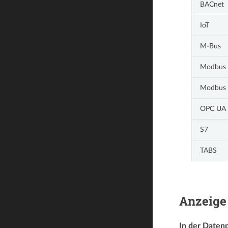
BACnet
IoT
M-Bus
Modbus
Modbus
OPC UA
S7
TABS
Anzeige
In der Daten