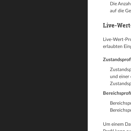
Die Anzah
auf die G
Live-Wert-
Live-Wert-Pro
erlaubten Ein
Zustandsprofi
Zustandsp
und einer 
Zustandsp
Bereichsprofi
Bereichsp
Bereichsp
Um einem Date