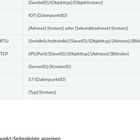
{GeräteID}/{Objekttyp}/{Objektinstanz}
IOT-{DatenpunktID}
{Adresse}-{Instanz} oder {Sekundäradresse}-{Instanz}
 RTU
{SerielleSchnittstelle}/{SlaveID}/{Objekttyp}/{Adresse}/{Bit
 TCP
{IP}:{Port}/{SlaveID}/{Objekttyp}/{Adresse}/{BitIndex}
{ServerID}/{KnotenID}
S7/{DatenpunktID}
{Typ}/{Instanz}
punkt-Seitenleiste anzeigen