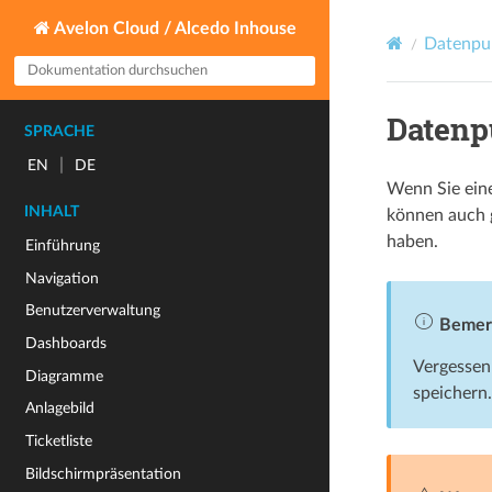
Avelon Cloud / Alcedo Inhouse
Datenpun
Datenp
SPRACHE
|
EN
DE
Wenn Sie eine
INHALT
können auch 
haben.
Einführung
Navigation
Benutzerverwaltung
Bemer
Dashboards
Vergessen
Diagramme
speichern.
Anlagebild
Ticketliste
Bildschirmpräsentation