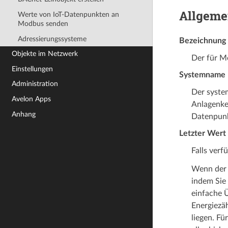
Allgeme
Werte von IoT-Datenpunkten an
Modbus senden
Adressierungssysteme
Bezeichnung
Objekte im Netzwerk
Der für M
Einstellungen
Systemname
Administration
Der system
Avelon Apps
Anlagenke
Anhang
Datenpunk
Letzter Wert
Falls verf
Wenn der 
indem Sie
einfache Ü
Energiezä
liegen. F