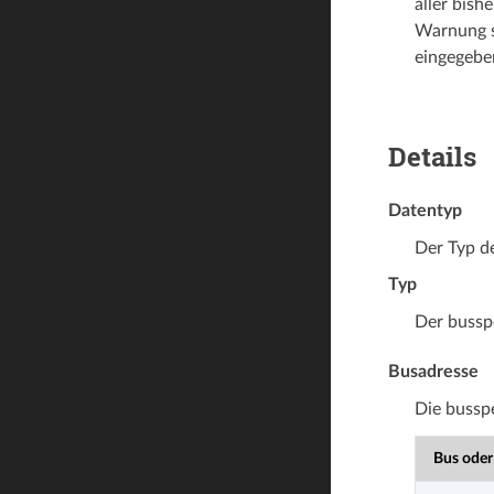
aller bish
Warnung so
eingegeben
Details
Datentyp
Der Typ d
Typ
Der busspe
Busadresse
Die bussp
Bus oder