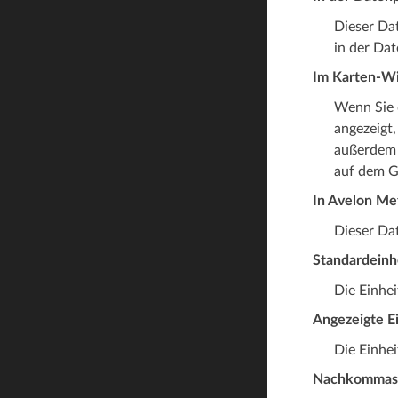
Dieser Da
in der Dat
Im Karten-Wi
Wenn Sie 
angezeigt
außerdem 
auf dem Ge
In Avelon Me
Dieser Da
Standardeinh
Die Einhe
Angezeigte E
Die Einhei
Nachkommast